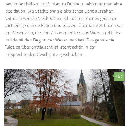
bewundert haben. Im Winter, im Dunkeln bekommt man eine
Idee davon, wie Städte ohne elektrisches Licht aussahen.
Natürlich war die Stadt schön beleuchtet, aber es gab eben
auch einige dunkle Ecken und Gassen. Übernachtet haben wir
am Weserstein, der den Zusammenfluss aus Werra und Fulda
und damit den Beginn der Weser markiert. Das gerade die
Fulda darüber enttäuscht ist, steht schön in der
entsprechenden Geschichte geschrieben…
0