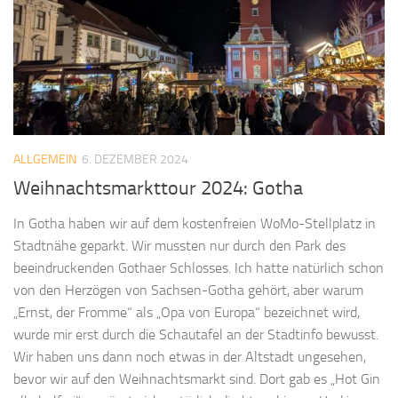
ALLGEMEIN
6. DEZEMBER 2024
Weihnachtsmarkttour 2024: Gotha
In Gotha haben wir auf dem kostenfreien WoMo-Stellplatz in
Stadtnähe geparkt. Wir mussten nur durch den Park des
beeindruckenden Gothaer Schlosses. Ich hatte natürlich schon
von den Herzögen von Sachsen-Gotha gehört, aber warum
„Ernst, der Fromme“ als „Opa von Europa“ bezeichnet wird,
wurde mir erst durch die Schautafel an der Stadtinfo bewusst.
Wir haben uns dann noch etwas in der Altstadt ungesehen,
bevor wir auf den Weihnachtsmarkt sind. Dort gab es „Hot Gin