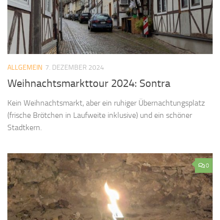
ALLGEMEIN
7. DEZEMBER 2024
Weihnachtsmarkttour 2024: Sontra
Kein Weihnachtsmarkt, aber ein ruhiger Übernachtungsplatz
(frische Brötchen in Laufweite inklusive) und ein schöner
Stadtkern.
0