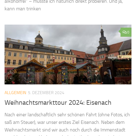
alkoholfrei“ – müsste ich natürlich direkt probieren. Und ja,
kann man trinken
0
ALLGEMEIN
5. DEZEMBER 2024
Weihnachtsmarkttour 2024: Eisenach
Nach einer landschaftlich sehr schönen Fahrt (ohne Fotos, ich
saß am Steuer), war unser erstes Ziel Eisenach. Neben dem
Weihnachtsmarkt sind wir auch noch durch die Immenstadt