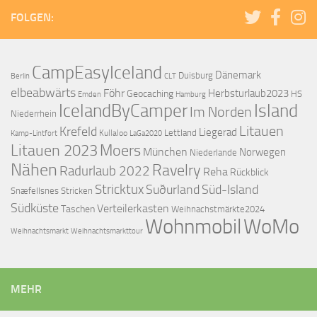
FOLGEN:
CampEasyIceland
Dänemark
Duisburg
Berlin
CLT
elbeabwärts
Föhr
Herbsturlaub2023
Geocaching
HS
Emden
Hamburg
IcelandByCamper
Island
Im Norden
Niederrhein
Litauen
Krefeld
Liegerad
Lettland
Kullaloo
Kamp-Lintfort
LaGa2020
Litauen 2023
Moers
München
Norwegen
Niederlande
Nähen
Ravelry
Radurlaub 2022
Reha
Rückblick
Stricktux
Suðurland
Süd-Island
Snæfellsnes
Stricken
Südküste
Verteilerkasten
Taschen
Weihnachstmärkte2024
Wohnmobil
WoMo
Weihnachtsmarkttour
Weihnachtsmarkt
MEHR