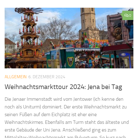
0
ALLGEMEIN
6. DEZEMBER 2024
Weihnachtsmarkttour 2024: Jena bei Tag
Die Jenaer Immenstadt wird vom Jentower (ich kenne den
noch als Uniturm) dominiert. Der erste Weihnachtsmarkt zu
seinen Füßen auf dem Eichplatz ist eher eine
Weihnachtskirmes. Ebenfalls am Turm steht das älteste und
erste Gebäude der Uni Jena. Anschließend ging es zum
Mittelalter-Weihnachtsmarkt am Pulverturm. So kurz nach