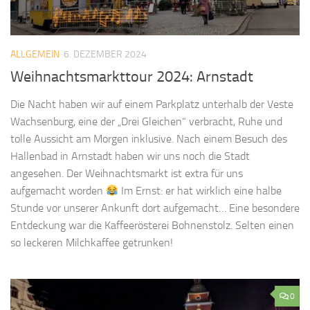
ALLGEMEIN
6. DEZEMBER 2024
Weihnachtsmarkttour 2024: Arnstadt
Die Nacht haben wir auf einem Parkplatz unterhalb der Veste
Wachsenburg, eine der „Drei Gleichen“ verbracht, Ruhe und
tolle Aussicht am Morgen inklusive. Nach einem Besuch des
Hallenbad in Arnstadt haben wir uns noch die Stadt
angesehen. Der Weihnachtsmarkt ist extra für uns
aufgemacht worden
Im Ernst: er hat wirklich eine halbe
Stunde vor unserer Ankunft dort aufgemacht… Eine besondere
Entdeckung war die Kaffeerösterei Bohnenstolz. Selten einen
so leckeren Milchkaffee getrunken!
0