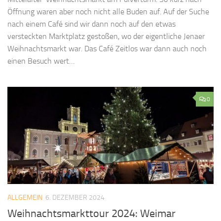
Öffnung waren aber noch nicht alle Buden auf. Auf der Suche
nach einem Café sind wir dann noch auf den etwas
versteckten Marktplatz gestoßen, wo der eigentliche Jenaer
Weihnachtsmarkt war. Das Café Zeitlos war dann auch noch
einen Besuch wert…
0
ALLGEMEIN
6. DEZEMBER 2024
Weihnachtsmarkttour 2024: Weimar