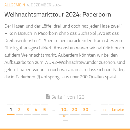
ALLGEMEIN
4. DEZEMBER 2024
Weihnachtsmarkttour 2024: Paderborn
Der Hasen und der Löffel drei, und doch hat jeder Hase zwei.“
– Kein Besuch in Paderborn ohne das Suchspiel „Wo ist das
Dreihasenfenster?“. Aber im beeindruckenden Rom ist es zum
Glück gut ausgeschildert. Ansonsten waren wir natürlich noch
auf dem Weihnachtsmarkt. Außerdem könnten wir bei den
Aufbauarbeiten zum WDR2-Weihnachtswumder zusehen. Und
gelernt haben wir auch noch was, nämlich dass sich die Pader,
die in Paderborn (!) entspringt aus über 200 Quellen speist.
Seite 1 von 123
1
2
3
4
5
...
10
20
30
...
»
Letzte
»