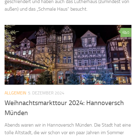
geschlendert und haben auch das Lutherhaus (zumindest von
außen) und das „Schmale Haus“ besucht.
0
ALLGEMEIN
5. DEZEMBER 2024
Weihnachtsmarkttour 2024: Hannoversch
Münden
Abends waren wir in Hannoversch Münden. Die Stadt hat eine
tolle Altstadt, die wir schon vor ein paar Jahren im Sommer