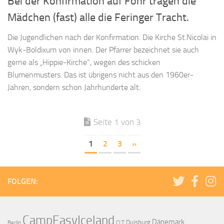
Bei der Konfirmation auf Föhr tragen die
Mädchen (fast) alle die Feringer Tracht.
Die Jugendlichen nach der Konfirmation. Die Kirche St.Nicolai in
Wyk-Boldixum von innen. Der Pfarrer bezeichnet sie auch
gerne als „Hippie-Kirche“, wegen des schicken
Blumenmusters. Das ist übrigens nicht aus den 1960er-
Jahren, sondern schon Jahrhunderte alt.
Seite 1 von 3
1
2
3
»
FOLGEN:
CampEasyIceland
Dänemark
Duisburg
Berlin
CLT