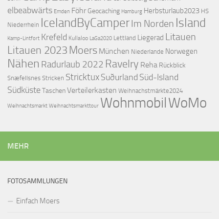
elbeabwärts
Föhr
Herbsturlaub2023
Geocaching
HS
Emden
Hamburg
IcelandByCamper
Island
Im Norden
Niederrhein
Litauen
Krefeld
Liegerad
Lettland
Kullaloo
Kamp-Lintfort
LaGa2020
Litauen 2023
Moers
München
Norwegen
Niederlande
Nähen
Ravelry
Radurlaub 2022
Reha
Rückblick
Stricktux
Suðurland
Süd-Island
Snæfellsnes
Stricken
Südküste
Verteilerkasten
Taschen
Weihnachstmärkte2024
Wohnmobil
WoMo
Weihnachtsmarkttour
Weihnachtsmarkt
MEHR
FOTOSAMMLUNGEN
Einfach Moers