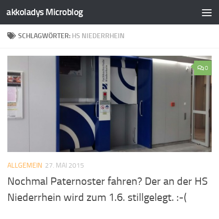
akkoladys Microblog
Zum Inhalt springen
SCHLAGWÖRTER:
HS NIEDERRHEIN
0
ALLGEMEIN
27. MAI 2015
Nochmal Paternoster fahren? Der an der HS
Niederrhein wird zum 1.6. stillgelegt. :-(