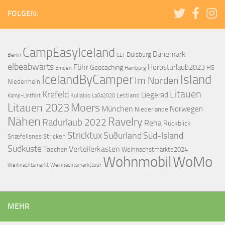
FOLGEN:
CampEasyIceland
Dänemark
Duisburg
Berlin
CLT
elbeabwärts
Föhr
Herbsturlaub2023
Geocaching
HS
Emden
Hamburg
IcelandByCamper
Island
Im Norden
Niederrhein
Litauen
Krefeld
Liegerad
Lettland
Kullaloo
Kamp-Lintfort
LaGa2020
Litauen 2023
Moers
München
Norwegen
Niederlande
Nähen
Ravelry
Radurlaub 2022
Reha
Rückblick
Stricktux
Suðurland
Süd-Island
Snæfellsnes
Stricken
Südküste
Verteilerkasten
Taschen
Weihnachstmärkte2024
Wohnmobil
WoMo
Weihnachtsmarkttour
Weihnachtsmarkt
MEHR