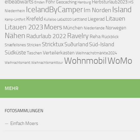
elbeabwärts
Föhr
Herbsturlaub2023
Geocaching
HS
Emden
Hamburg
IcelandByCamper
Island
Im Norden
Niederrhein
Litauen
Krefeld
Liegerad
Lettland
Kullaloo
Kamp-Lintfort
LaGa2020
Litauen 2023
Moers
München
Norwegen
Niederlande
Nähen
Ravelry
Radurlaub 2022
Reha
Rückblick
Stricktux
Suðurland
Süd-Island
Snæfellsnes
Stricken
Südküste
Verteilerkasten
Taschen
Weihnachstmärkte2024
Wohnmobil
WoMo
Weihnachtsmarkttour
Weihnachtsmarkt
MEHR
FOTOSAMMLUNGEN
Einfach Moers