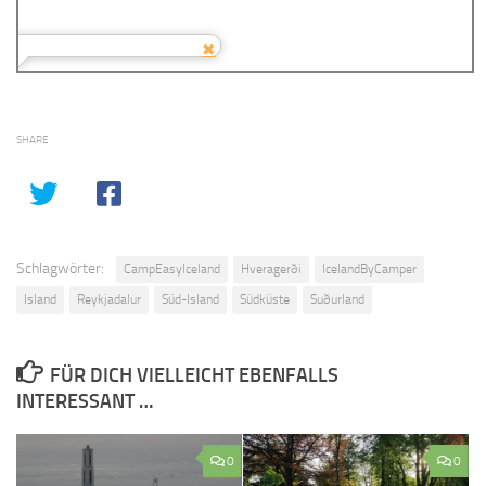
SHARE
Schlagwörter:
CampEasyIceland
Hveragerði
IcelandByCamper
Island
Reykjadalur
Süd-Island
Südküste
Suðurland
FÜR DICH VIELLEICHT EBENFALLS
INTERESSANT …
0
0