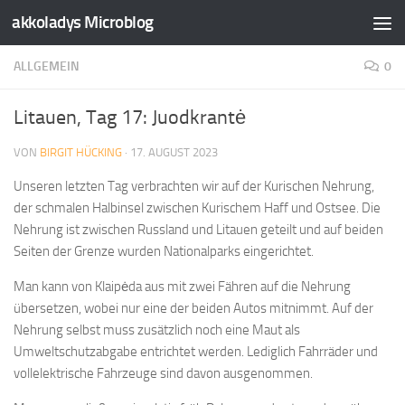
akkoladys Microblog
Zum Inhalt springen
ALLGEMEIN
0
Litauen, Tag 17: Juodkrantė
VON
BIRGIT HÜCKING
·
17. AUGUST 2023
Unseren letzten Tag verbrachten wir auf der Kurischen Nehrung,
der schmalen Halbinsel zwischen Kurischem Haff und Ostsee. Die
Nehrung ist zwischen Russland und Litauen geteilt und auf beiden
Seiten der Grenze wurden Nationalparks eingerichtet.
Man kann von Klaipėda aus mit zwei Fähren auf die Nehrung
übersetzen, wobei nur eine der beiden Autos mitnimmt. Auf der
Nehrung selbst muss zusätzlich noch eine Maut als
Umweltschutzabgabe entrichtet werden. Lediglich Fahrräder und
vollelektrische Fahrzeuge sind davon ausgenommen.