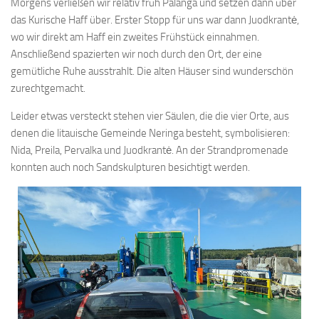
Morgens verließen wir relativ früh Palanga und setzen dann über
das Kurische Haff über. Erster Stopp für uns war dann Juodkrantė,
wo wir direkt am Haff ein zweites Frühstück einnahmen.
Anschließend spazierten wir noch durch den Ort, der eine
gemütliche Ruhe ausstrahlt. Die alten Häuser sind wunderschön
zurechtgemacht.
Leider etwas versteckt stehen vier Säulen, die die vier Orte, aus
denen die litauische Gemeinde Neringa besteht, symbolisieren:
Nida, Preila, Pervalka und Juodkrantė. An der Strandpromenade
konnten auch noch Sandskulpturen besichtigt werden.