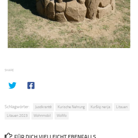
SHARE
Schlagwörter:
Juodkrantė
Kurische Nehrung
Kuršių nerija
Litauen
Litauen 2023
Wohnmobil
WoMo
FÜR DICH VIELLEICHT EBENFALLS