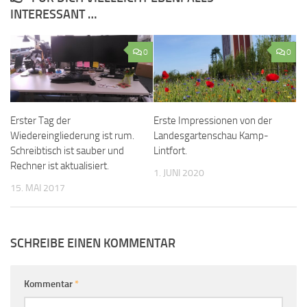
INTERESSANT …
0
0
Erster Tag der
Erste Impressionen von der
Wiedereingliederung ist rum.
Landesgartenschau Kamp-
Schreibtisch ist sauber und
Lintfort.
Rechner ist aktualisiert.
1. JUNI 2020
15. MAI 2017
SCHREIBE EINEN KOMMENTAR
Kommentar
*