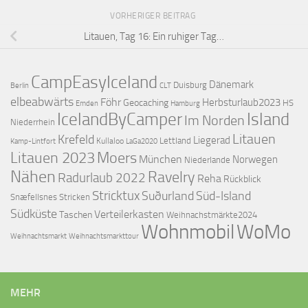
VORHERIGER BEITRAG
Litauen, Tag 16: Ein ruhiger Tag…
CampEasyIceland
Dänemark
Duisburg
Berlin
CLT
elbeabwärts
Föhr
Herbsturlaub2023
Geocaching
HS
Emden
Hamburg
IcelandByCamper
Island
Im Norden
Niederrhein
Litauen
Krefeld
Liegerad
Lettland
Kullaloo
Kamp-Lintfort
LaGa2020
Litauen 2023
Moers
München
Norwegen
Niederlande
Nähen
Ravelry
Radurlaub 2022
Reha
Rückblick
Stricktux
Suðurland
Süd-Island
Snæfellsnes
Stricken
Südküste
Verteilerkasten
Taschen
Weihnachstmärkte2024
Wohnmobil
WoMo
Weihnachtsmarkttour
Weihnachtsmarkt
MEHR