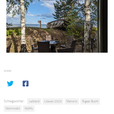
SHARE
Schlagwörter:
Lettland
Litauen 2023
Melnsils
Rigaer Bucht
Wohnmobil
WoMo