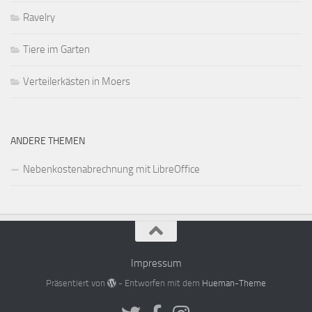
Ravelry
Tiere im Garten
Verteilerkästen in Moers
ANDERE THEMEN
Nebenkostenabrechnung mit LibreOffice
Impressum
Präsentiert von
- Entworfen mit dem
Hueman-Theme