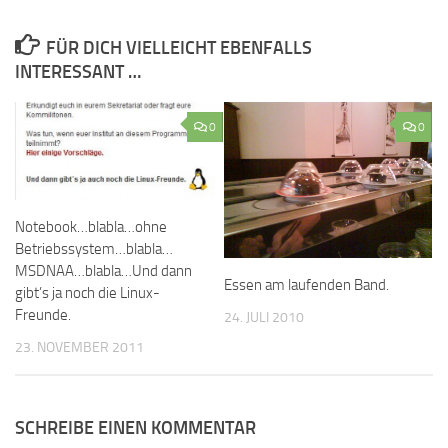
FÜR DICH VIELLEICHT EBENFALLS
INTERESSANT …
0
0
Notebook…blabla…ohne
Betriebssystem…blabla…
MSDNAA…blabla…Und dann
Essen am laufenden Band.
gibt’s ja noch die Linux-
Freunde.
24. JULI 2010
23. NOVEMBER 2011
SCHREIBE EINEN KOMMENTAR