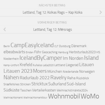
NÄCHSTER BEITRAG
Lettland, Tag 12: Kolkas Rags – Kap Kolka
VORHERIGER BEITRAG
Lettland, Tag 12: Mērsrags
CampEasyIceland
Dänemark
Duisburg
Berlin
CLT
elbeabwärts
Föhr
Herbsturlaub2023
Geocaching
HS
Emden
Hamburg
IcelandByCamper
Island
Im Norden
Niederrhein
Litauen
Krefeld
Liegerad
Lettland
Kullaloo
Kamp-Lintfort
LaGa2020
Litauen 2023
Moers
München
Norwegen
Niederlande
Nähen
Ravelry
Radurlaub 2022
Reha
Rückblick
Stricktux
Suðurland
Süd-Island
Snæfellsnes
Stricken
Südküste
Verteilerkasten
Taschen
Weihnachstmärkte2024
Wohnmobil
WoMo
Weihnachtsmarkttour
Weihnachtsmarkt