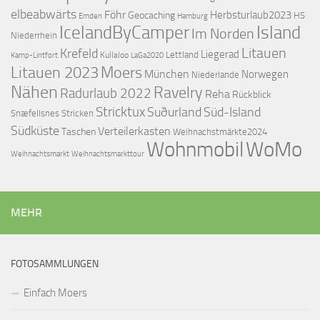
elbeabwärts
Föhr
Herbsturlaub2023
Geocaching
HS
Emden
Hamburg
IcelandByCamper
Island
Im Norden
Niederrhein
Litauen
Krefeld
Liegerad
Lettland
Kullaloo
Kamp-Lintfort
LaGa2020
Litauen 2023
Moers
München
Norwegen
Niederlande
Nähen
Ravelry
Radurlaub 2022
Reha
Rückblick
Stricktux
Suðurland
Süd-Island
Snæfellsnes
Stricken
Südküste
Verteilerkasten
Taschen
Weihnachstmärkte2024
Wohnmobil
WoMo
Weihnachtsmarkttour
Weihnachtsmarkt
MEHR
FOTOSAMMLUNGEN
Einfach Moers