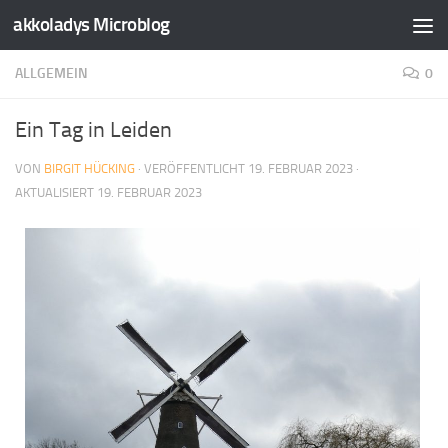
akkoladys Microblog
Zum Inhalt springen
ALLGEMEIN
0
Ein Tag in Leiden
VON
BIRGIT HÜCKING
· VERÖFFENTLICHT
19. FEBRUAR 2023
·
AKTUALISIERT
19. FEBRUAR 2023