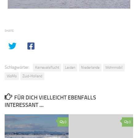
SHARE
Schlagwörter:
Karnevalsflucht
Leiden
Niederlande
Wohnmobil
WoMo
Zuid-Holland
FÜR DICH VIELLEICHT EBENFALLS
INTERESSANT …
0
0