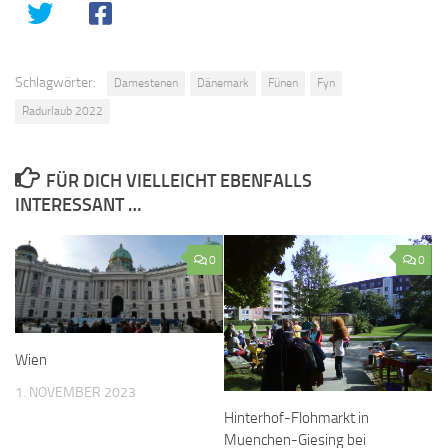
Schlagwörter:
Damestenen
Dänemark
Fünen
Fyn
Radurlaub 2022
FÜR DICH VIELLEICHT EBENFALLS
INTERESSANT …
0
0
Wien
1. NOVEMBER 2023
Hinterhof-Flohmarkt in
Muenchen-Giesing bei