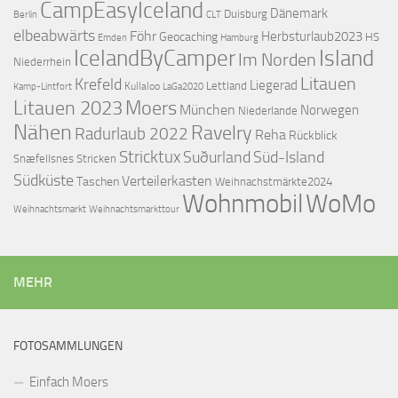
CampEasyIceland
Dänemark
Duisburg
Berlin
CLT
elbeabwärts
Föhr
Herbsturlaub2023
Geocaching
HS
Emden
Hamburg
IcelandByCamper
Island
Im Norden
Niederrhein
Litauen
Krefeld
Liegerad
Lettland
Kullaloo
Kamp-Lintfort
LaGa2020
Litauen 2023
Moers
München
Norwegen
Niederlande
Nähen
Ravelry
Radurlaub 2022
Reha
Rückblick
Stricktux
Suðurland
Süd-Island
Snæfellsnes
Stricken
Südküste
Verteilerkasten
Taschen
Weihnachstmärkte2024
Wohnmobil
WoMo
Weihnachtsmarkttour
Weihnachtsmarkt
MEHR
FOTOSAMMLUNGEN
Einfach Moers