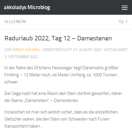
akkoladys Microblog
Zum Inhalt springen
ALLGEMEIN
1
Radurlaub 2022, Tag 12 – Damestenen
VON
BIRGIT HÜCKING
· VERÖFFENTLICHT
27. AUGUST 2022
· AKTUALISIERT
3. SEPTEMBER 2022
In der Nähe des Örtchens Hesselager liegt Dänemarks größter
Findling – 12 Meter hoch, 46 Meter Umfang, ca. 1000 Tonnen
schwer.
Der Sage nach hat eine Riesin den Stein dorthin geworfen, daher
der Name „Damenstein“ – Damestenen.
Inzwischen ist man sich jedoch sicher, dass es die eiszeitlichen
Gletscher waren, die den Stein von Schweden nach Fünen
transportiert haben…