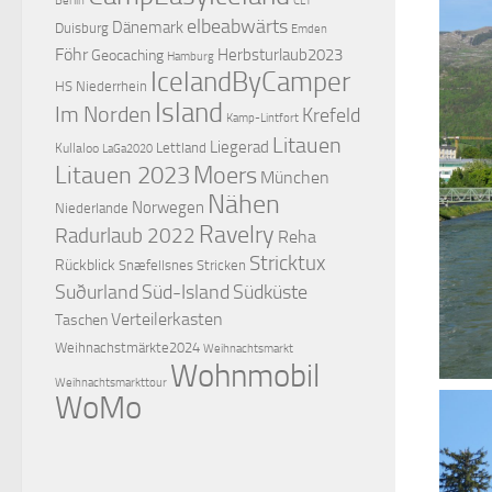
elbeabwärts
Dänemark
Duisburg
Emden
Föhr
Herbsturlaub2023
Geocaching
Hamburg
IcelandByCamper
HS Niederrhein
Island
Im Norden
Krefeld
Kamp-Lintfort
Litauen
Liegerad
Lettland
Kullaloo
LaGa2020
Litauen 2023
Moers
München
Nähen
Norwegen
Niederlande
Ravelry
Radurlaub 2022
Reha
Stricktux
Rückblick
Snæfellsnes
Stricken
Suðurland
Süd-Island
Südküste
Verteilerkasten
Taschen
Weihnachstmärkte2024
Weihnachtsmarkt
Wohnmobil
Weihnachtsmarkttour
WoMo