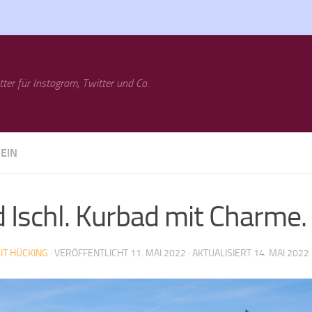
tter für Instagram, Twitter und Co.
EIN
 Ischl. Kurbad mit Charme.
IT HÜCKING
· VERÖFFENTLICHT
11. MAI 2022
· AKTUALISIERT
14. MAI 2022