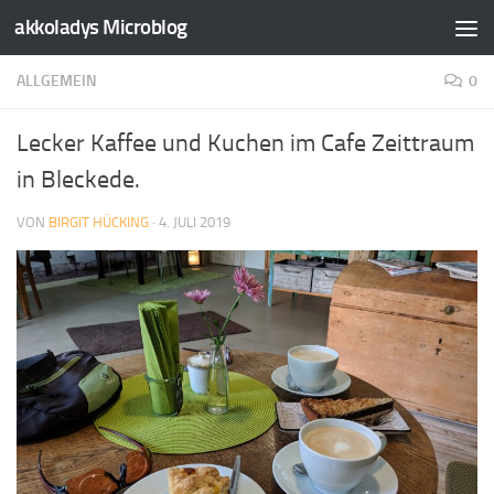
akkoladys Microblog
Zum Inhalt springen
ALLGEMEIN
0
Lecker Kaffee und Kuchen im Cafe Zeittraum
in Bleckede.
VON
BIRGIT HÜCKING
·
4. JULI 2019