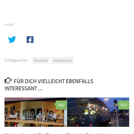
SHARE
Schlagwörter:
Bleckede
elbeabwärts
FÜR DICH VIELLEICHT EBENFALLS
INTERESSANT …
0
0