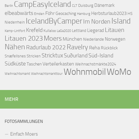
CampEasyIceland
Dänemark
Duisburg
Berlin
CLT
elbeabwärts
Föhr
Herbsturlaub2023
Geocaching
HS
Emden
Hamburg
IcelandByCamper
Island
Im Norden
Niederrhein
Litauen
Krefeld
Liegerad
Lettland
Kullaloo
Kamp-Lintfort
LaGa2020
Litauen 2023
Moers
München
Norwegen
Niederlande
Nähen
Ravelry
Radurlaub 2022
Reha
Rückblick
Stricktux
Suðurland
Süd-Island
Snæfellsnes
Stricken
Südküste
Verteilerkasten
Taschen
Weihnachstmärkte2024
Wohnmobil
WoMo
Weihnachtsmarkttour
Weihnachtsmarkt
MEHR
FOTOSAMMLUNGEN
Einfach Moers