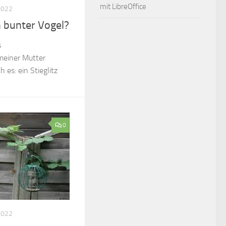
mit LibreOffice
2022
n bunter Vogel?
s
einer Mutter
 es: ein Stieglitz
0
2022