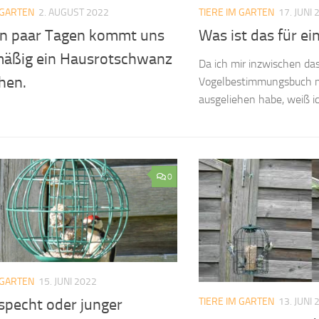
 GARTEN
2. AUGUST 2022
TIERE IM GARTEN
17. JUNI 
ein paar Tagen kommt uns
Was ist das für ei
mäßig ein Hausrotschwanz
Da ich mir inzwischen da
hen.
Vogelbestimmungsbuch m
ausgeliehen habe, weiß ich
0
 GARTEN
15. JUNI 2022
TIERE IM GARTEN
13. JUNI 
specht oder junger