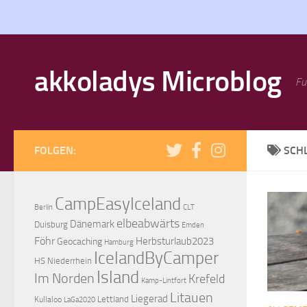
Zum Inhalt springen
akkoladys Microblog
Fu
FOLGEN:
SCH
CampEasyIceland
Berlin
CLT
elbeabwärts
Dänemark
Duisburg
Emden
Föhr
Herbsturlaub2023
Geocaching
Hamburg
IcelandByCamper
HS Niederrhein
Island
Im Norden
Krefeld
Kamp-Lintfort
Litauen
Liegerad
Lettland
Kullaloo
LaGa2020