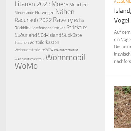
ALLGEME
Litauen 2023
Moers
München
Island
Nähen
Norwegen
Niederlande
Ravelry
Radurlaub 2022
Vogel
Reha
Stricktux
Rückblick
Snæfellsnes
Stricken
Auf dem
Suðurland
Süd-Island
Südküste
ein Voge
Verteilerkasten
Taschen
Die heim
Weihnachstmärkte2024
Weihnachtsmarkt
inzwisch
Wohnmobil
Weihnachtsmarkttour
nachfors
WoMo