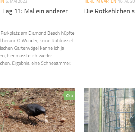
IN
5. MAI 2023
TIERE IM GARTEN
10. AUG
, Tag 11: Mal ein anderer
Die Rotkehlchen si
 Parkplatz am Diamond Beach hüpfte
l herum. O Wunder, keine Rotdrossel.
ischen Gartenvögel kenne ich ja
en, hier musste ich wieder
chen. Ergebnis: eine Schneeammer.
0