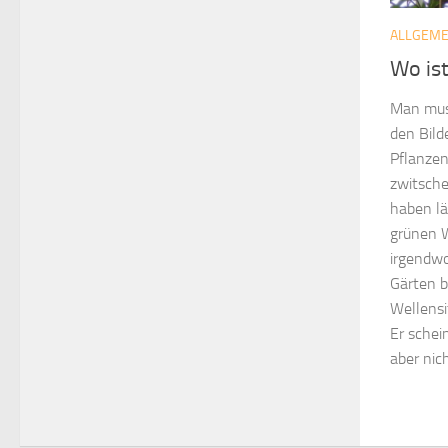
ALLGEME
Wo is
Man muss
den Bild
Pflanze
zwitsche
haben l
grünen W
irgendwo
Gärten b
Wellensi
Er schei
aber nic