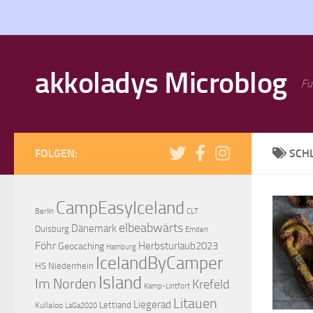
Zum Inhalt springen
akkoladys Microblog
Fu
FOLGEN:
SCH
CampEasyIceland
Berlin
CLT
elbeabwärts
Dänemark
Duisburg
Emden
Föhr
Herbsturlaub2023
Geocaching
Hamburg
IcelandByCamper
HS Niederrhein
Island
Im Norden
Krefeld
Kamp-Lintfort
Litauen
Liegerad
Lettland
Kullaloo
LaGa2020