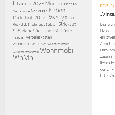
Litauen 2023
Moers
München
RAVELRY
Nähen
Norwegen
Niederlande
„Vint
Ravelry
Radurlaub 2022
Reha
Stricktux
Das wun
Rückblick
Snæfellsnes
Stricken
Suðurland
Süd-Island
Südküste
Lizas La
Verteilerkasten
ein zwei
Taschen
Abnehme
Weihnachstmärkte2024
Weihnachtsmarkt
Wohnmobil
Farbkomb
Weihnachtsmarkttour
WoMo
zusammen
liebe di
der Link
https://