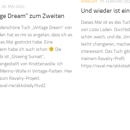
RAVELRY
10. FEBRUAR 20
28. MAI 2024
Und wieder ist ein
age Dream“ zum Zweiten
Dieses Mal ist es das Tu
derschöne Tuch „Vintage Dream“ von
von Lizas Laden. Durchbd
den hat es mir so angetan, dass ich es
schön weich, und die „Vin
tes Mal gestrickt habe. Eine
leicht changieren, mache
rin habe ich auch schon
Die
interessant. Das Tuch gib
i ist „Glowing Sunset“,
meinem Ravelry-Profil:
gestellt von Knottenwolle. Ich
https://ravel.me/akkolad
e Merino-Wolle in Vintage-Farben. Hier
 zum Ravelry-Projekt:
ravel.me/akkolady/ltvd2