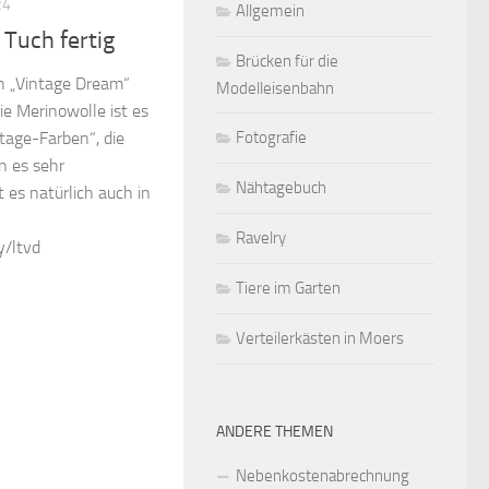
24
Allgemein
 Tuch fertig
Brücken für die
ch „Vintage Dream“
Modelleisenbahn
ie Merinowolle ist es
Fotografie
tage-Farben“, die
n es sehr
Nähtagebuch
t es natürlich auch in
Ravelry
y/ltvd
Tiere im Garten
Verteilerkästen in Moers
ANDERE THEMEN
Nebenkostenabrechnung